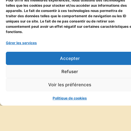
Pour offrir les meilleures expériences, nous utilisons des technologies
telles que les cookies pour stocker et/ou accéder aux informations des
appareils. Le fait de consentir à ces technologies nous permettra de
traiter des données telles que le comportement de navigation ou les ID
uniques sur ce site. Le fait de ne pas consentir ou de retirer son
consentement peut avoir un effet négatif sur certaines caractéristiques 
fonctions.
Gérer les services
Accepter
Refuser
Voir les préférences
Politique de cookies
Informations
L'entreprise
Mentions
Présentation
Inscrivez-Vous
légales
de
À Notre
l’entreprise
Newsletter
Politique de
Contact
Abonnez-vous