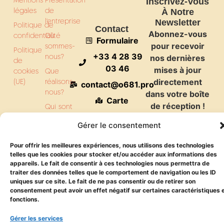
Inscrivez-Vous
légales
de
À Notre
l’entreprise
Newsletter
Politique de
Contact
Abonnez-vous
confidentialité
Où
Formulaire
pour recevoir
sommes-
Politique
+33 4 28 39
nous?
nos dernières
de
03 46
mises à jour
cookies
Que
(UE)
réalisons-
directement
contact@o681.pro
nous?
dans votre boîte
Carte
de réception !
Qui sont
nos
Gérer le consentement
Clients ?
Les
Pour offrir les meilleures expériences, nous utilisons des technologies
matériaux
telles que les cookies pour stocker et/ou accéder aux informations des
que nous
appareils. Le fait de consentir à ces technologies nous permettra de
Envoyer
traiter des données telles que le comportement de navigation ou les ID
utilisons
uniques sur ce site. Le fait de ne pas consentir ou de retirer son
Quel
consentement peut avoir un effet négatif sur certaines caractéristiques 
matériel
fonctions.
utilisons-
Gérer les services
nous?